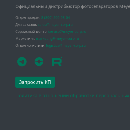
Официальный дистрибьютор фотосепараторов Meyer
Отдел продаж:
8 (800) 200-93-04
Для заказов:
sales@meyer-corp.ru
Сервисный центр:
service@meyer-corp.ru
Маркетинг:
marketing@meyer-corp.ru
Отдел логистики:
logistics@meyer-corp.ru
Запросить КП
Политика в отношении обработки персональных