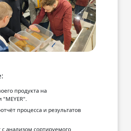
:
воего продукта на
 "MEYER".
оотчёт процесса и результатов
 с анализом сортируемого