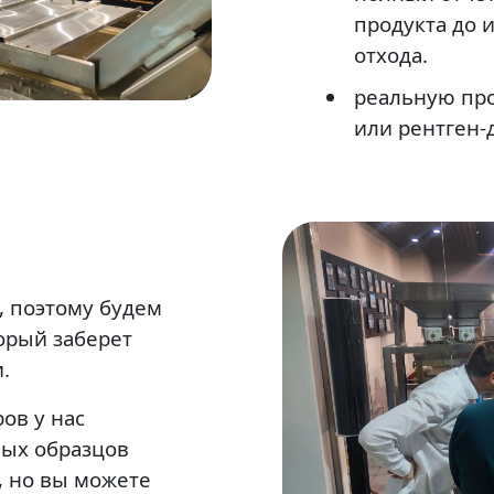
продукта до и
отхода.
реальную пр
или рентген-
 поэтому будем
орый заберет
.
ов у нас
ых образцов
 но вы можете