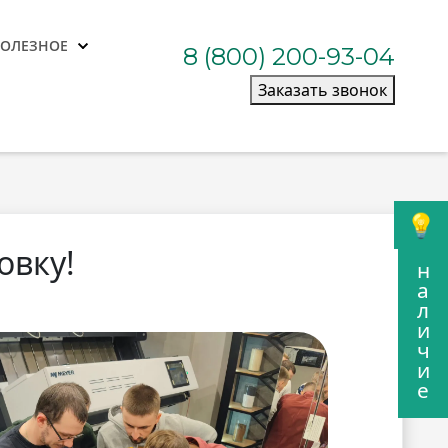
ПОЛЕЗНОЕ
8 (800) 200-93-04
Заказать звонок
овку!
н
а
л
и
ч
и
е