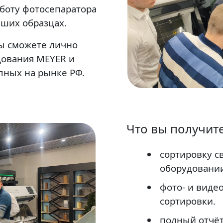
боту фотосепаратора
аших образцах.
ы сможете лично
дования MEYER и
пных на рынке РФ.
Что вы получите
сортировку с
оборудовании
фото- и виде
сортировки.
полный отчёт