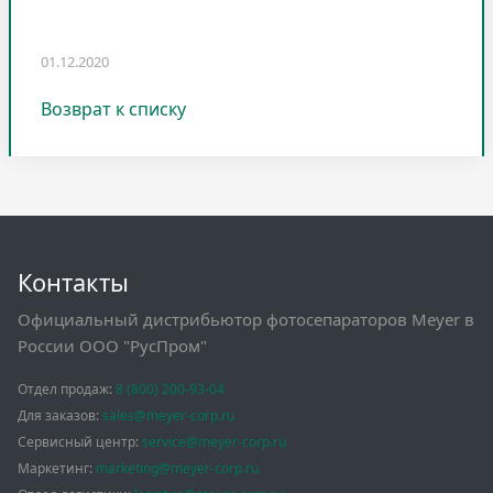
01.12.2020
Возврат к списку
Контакты
Официальный дистрибьютор фотосепараторов Meyer в
России ООО "РусПром"
Отдел продаж:
8 (800) 200-93-04
Для заказов:
sales@meyer-corp.ru
Сервисный центр:
service@meyer-corp.ru
Маркетинг:
marketing@meyer-corp.ru