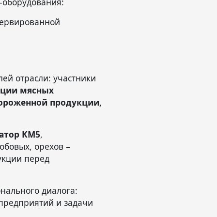
-оборудования:
сервированной
лей отрасли: участники
кции мясных
мороженной продукции,
атор KM5
,
обовых, орехов –
укции перед
нального диалога:
предприятий и задачи