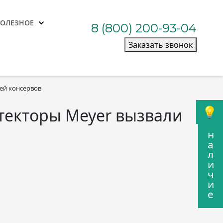
ПОЛЕЗНОЕ
8 (800) 200-93-04
Заказать звонок
лей консервов
текторы Meyer вызвали
н
а
л
и
ч
и
е