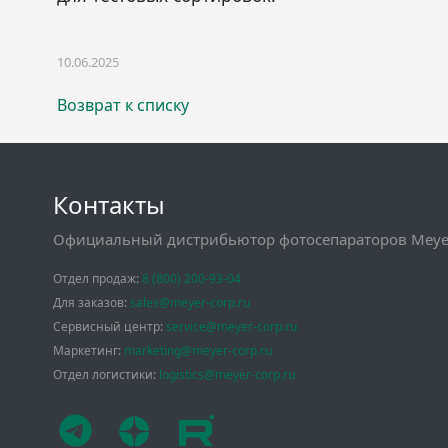
10.06.2025
Возврат к списку
Контакты
Официальный дистрибьютор фотосепараторов Meyer
Отдел продаж:
8 (800) 200-93-04
Для заказов:
sales@meyer-corp.ru
Сервисный центр:
service@meyer-corp.ru
Маркетинг:
marketing@meyer-corp.ru
Отдел логистики:
logistics@meyer-corp.ru