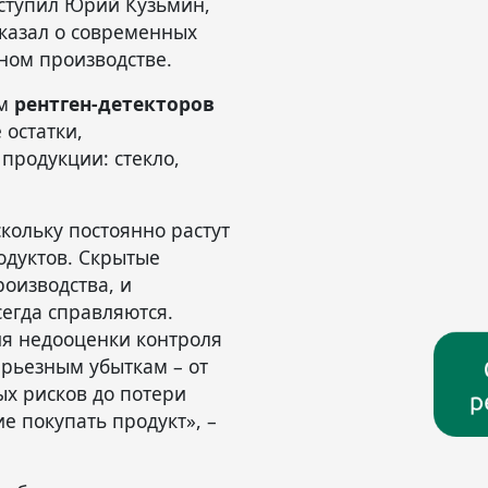
ступил Юрий Кузьмин,
казал о современных
ном производстве.
ям
рентген-детекторов
остатки,
продукции: стекло,
кольку постоянно растут
одуктов. Скрытые
оизводства, и
егда справляются.
я недооценки контроля
серьезным убыткам – от
ых рисков до потери
е покупать продукт», –