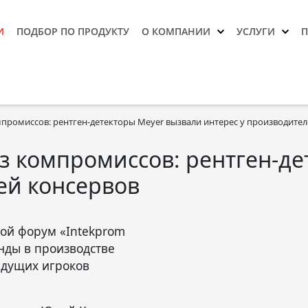
И
ПОДБОР ПО ПРОДУКТУ
О КОМПАНИИ
УСЛУГИ
промиссов: рентген-детекторы Meyer вызвали интерес у производите
з компромиссов: рентген-де
ей консервов
вой форум «Intekprom
енды в производстве
едущих игроков