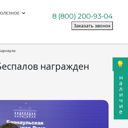
ПОЛЕЗНОЕ
8 (800) 200-93-04
Заказать звонок
Барнаула
Беспалов награжден
н
а
л
и
ч
и
е