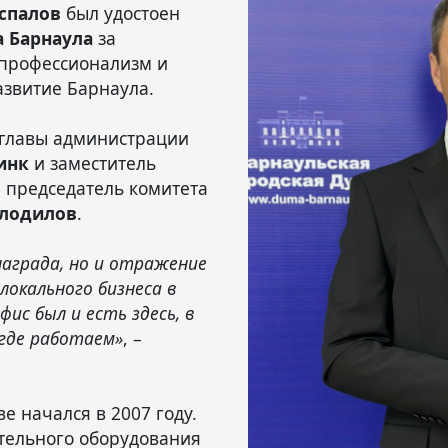
спалов
был удостоен
 Барнаула
за
 профессионализм и
азвитие Барнаула.
 главы администрации
инк
и заместитель
 председатель комитета
олодилов
.
награда, но и отражение
локального бизнеса в
ис был и есть здесь, в
 где работаем»
, –
е начался в 2007 году.
тельного оборудования