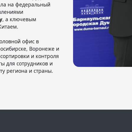
шла на федеральный
авлениями
у
, а ключевым
Китаем.
головной офис в
восибирске, Воронеже и
сортировки и контроля
ты для сотрудников и
ту региона и страны.