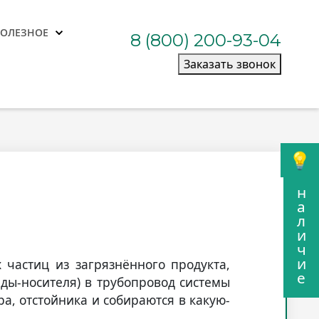
ПОЛЕЗНОЕ
8 (800) 200-93-04
Заказать звонок
н
а
л
и
ч
и
 частиц из загрязнённого продукта,
е
еды-носителя) в трубопровод системы
а, отстойника и собираются в какую-