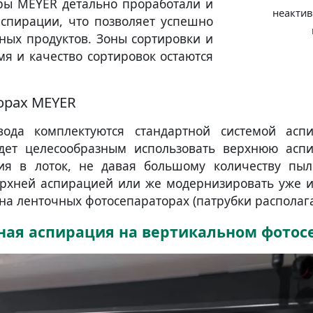
ры MEYER детально проработали и
неактив
спирации, что позволяет успешно
ных продуктов. Зоны сортировки и
мя и качество сортировок остаются
орах MEYER
ода комплектуются стандартной системой ас
удет целесообразным использовать верхнюю аспи
ия в лоток, не давая большому количеству пыл
ерхней аспирацией или же модернизировать уже и
 на ленточных фотосепараторах (патрубки располага
ная аспирация на вертикальном фотос