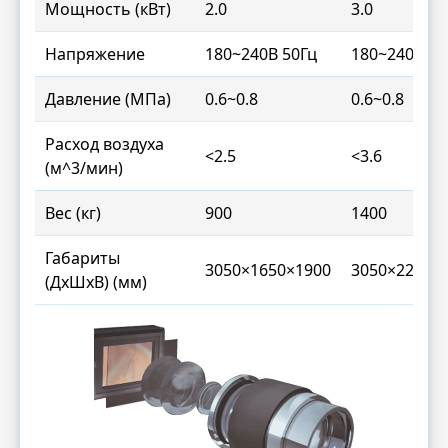
Мощность (кВт)
2.0
3.0
Напряжение
180~240В 50Гц
180~240В 50
Давление (МПа)
0.6~0.8
0.6~0.8
Расход воздуха
<2.5
<3.6
(м^3/мин)
Вес (кг)
900
1400
Габариты
3050×1650×1900
3050×2230×
(ДxШxВ) (мм)