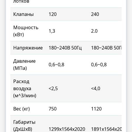
лотков
Клапаны
120
240
Мощность
1,3
2.0
(кВт)
Напряжение
180~240В 50Гц
180~240В 50Гц
Давление
0,6~0,8
0,6~0,8
(МПа)
Расход
воздуха
<2,5
<4,0
(м^3/мин)
Вес (кг)
750
1120
Габариты
(ДxШxВ)
1299х1564х2020
1891x1564x2020