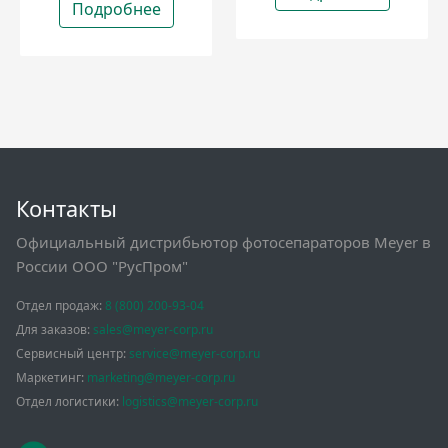
Подробнее
Контакты
Официальный дистрибьютор фотосепараторов Meyer в
России ООО "РусПром"
Отдел продаж:
8 (800) 200-93-04
Для заказов:
sales@meyer-corp.ru
Сервисный центр:
service@meyer-corp.ru
Маркетинг:
marketing@meyer-corp.ru
Отдел логистики:
logistics@meyer-corp.ru