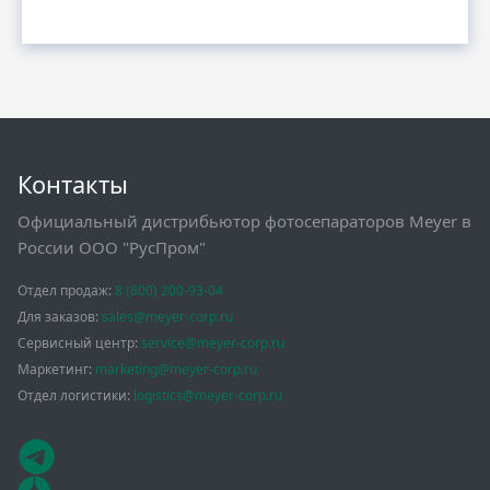
Контакты
Официальный дистрибьютор фотосепараторов Meyer в
России ООО "РусПром"
Отдел продаж:
8 (800) 200-93-04
Для заказов:
sales@meyer-corp.ru
Сервисный центр:
service@meyer-corp.ru
Маркетинг:
marketing@meyer-corp.ru
Отдел логистики:
logistics@meyer-corp.ru