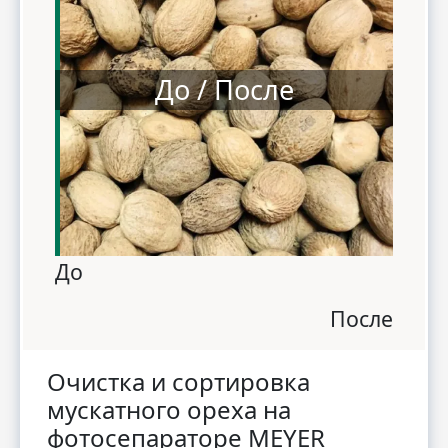
До / После
До
После
Очистка и сортировка
мускатного ореха на
фотосепараторе MEYER