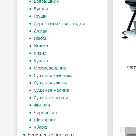
Боярышник
Вишня
Груши
Дереза или ягоды годжи
Джида
Изюм
Инжир
Кизил
Курага
Фот
Можжевельник
Сушёная клубника
Сушёная клюква
Сушёная малина
Сушёные овощи
Финики
Чернослив
Шиповник
Яблоки
Непищевые продукты