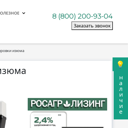
ПОЛЕЗНОЕ
8 (800) 200-93-04
Заказать звонок
ировки изюма
 изюма
н
а
л
и
ч
и
е