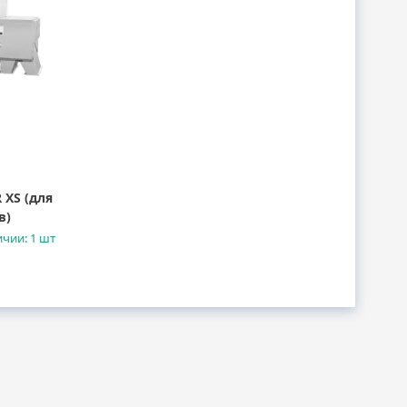
 XS (для
в)
ичии: 1 шт