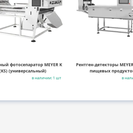
ный фотосепаратор MEYER K
Рентген-детекторы MEYER
(KS) (универсальный)
пищевых продукто
в наличии: 1 шт
в нал