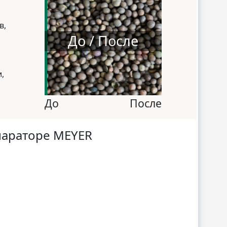
в,
До / После
,
До
После
параторе MEYER