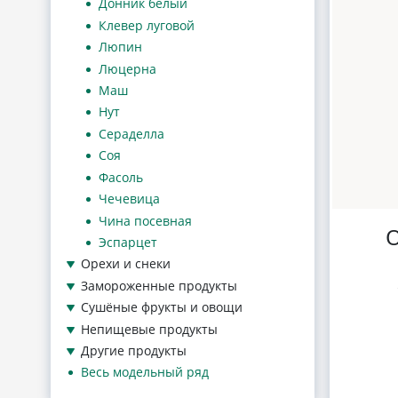
Донник белый
Клевер луговой
Люпин
Люцерна
Маш
Нут
Сераделла
Соя
Фасоль
Чечевица
Чина посевная
О
Эспарцет
Орехи и снеки
Замороженные продукты
Сушёные фрукты и овощи
Непищевые продукты
Другие продукты
Весь модельный ряд