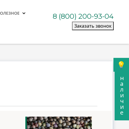
ПОЛЕЗНОЕ
8 (800) 200-93-04
Заказать звонок
н
а
л
и
ч
и
е