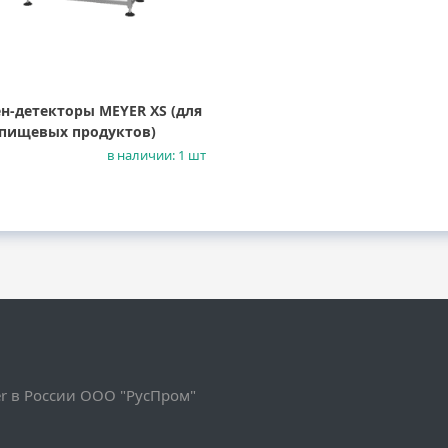
ен-детекторы MEYER XS (для
пищевых продуктов)
в наличии: 1 шт
 в России ООО "РусПром"