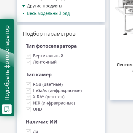
Другие продукты
Весь модельный ряд
Подобрать фотосепаратор
Подбор параметров
Тип фотосепаратора
Вертикальный
Ленточный
Ленточ
Тип камер
RGB (цветные)
InGaAs (инфракрасные)
X-RAY (рентген)
NIR (инфракрасные)
UHD
Наличие ИИ
Да