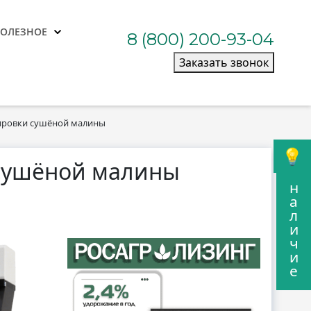
ПОЛЕЗНОЕ
8 (800) 200-93-04
Заказать звонок
ировки сушёной малины
 сушёной малины
н
а
л
и
ч
и
е