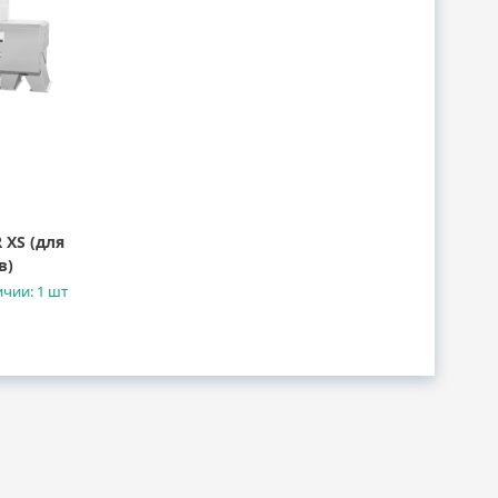
 XS (для
в)
ичии: 1 шт