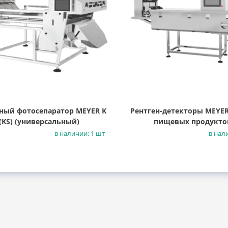
ный фотосепаратор MEYER K
Рентген-детекторы MEYER
(KS) (универсальный)
пищевых продукто
в наличии: 1 шт
в нал