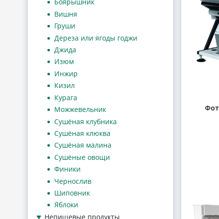
Боярышник
Вишня
Груши
Дереза или ягоды годжи
Джида
Изюм
Инжир
Кизил
Курага
Фот
Можжевельник
Сушёная клубника
Сушёная клюква
Сушёная малина
Сушёные овощи
Финики
Чернослив
Шиповник
Яблоки
Непищевые продукты