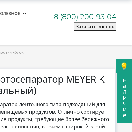
ПОЛЕЗНОЕ
8 (800) 200-93-04
Заказать звонок
ировки яблок
отосепаратор MEYER K
н
а
сальный)
л
и
ч
аратор ленточного типа подходящий для
и
непищевых продуктов. Отлично сортирует
е
гие продукты, требующие более бережного
 засорённостью, в связи с широкой зоной