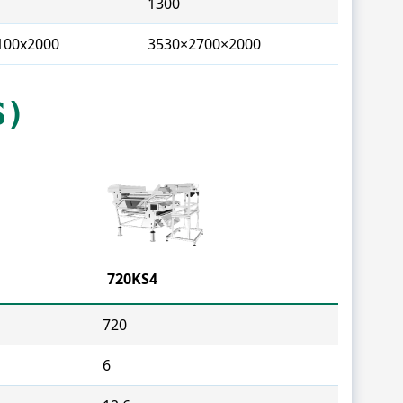
1300
100x2000
3530×2700×2000
S)
720KS4
720
6