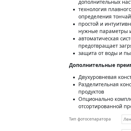
дополнительных нас
технология плавного
определения тончай
простой и интуитивн
нужные параметры и
автоматическая сис
предотвращает загр
защита от воды и пы
Дополнительные преи
Двухуровневая конс
Разделительная кон
продуктов
Опционально компле
отсортированной пр
Тип фотосепаратора
Ле