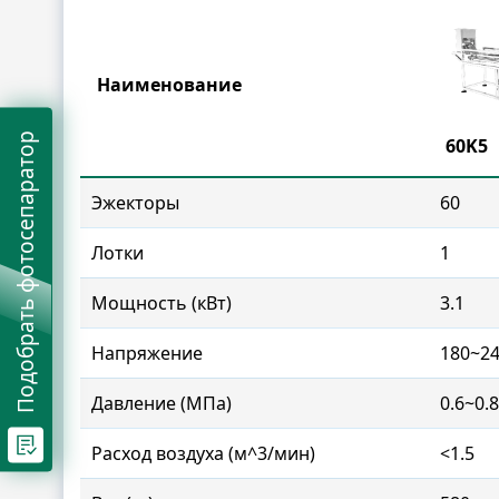
Наименование
Подобрать фотосепаратор
60K5
Эжекторы
60
Лотки
1
Мощность (кВт)
3.1
Напряжение
180~24
Давление (МПа)
0.6~0.8
Расход воздуха (м^3/мин)
<1.5