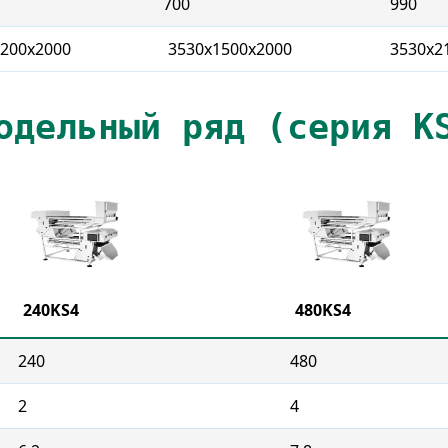
700
990
1200x2000
3530x1500x2000
3530x2
одельный ряд (серия K
240KS4
480KS4
240
480
2
4