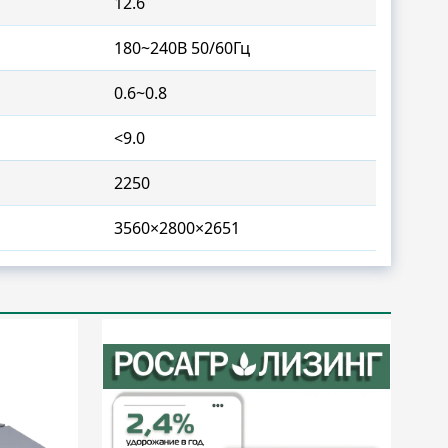
12.6
180~240В 50/60Гц
0.6~0.8
<9.0
2250
3560×2800×2651