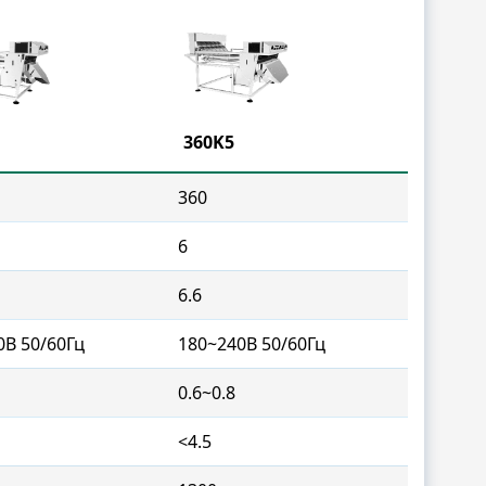
360K5
360
6
6.6
0В 50/60Гц
180~240В 50/60Гц
0.6~0.8
<4.5