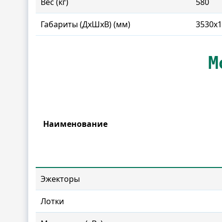
Вес (кг)
580
Габариты (ДxШxВ) (мм)
3530x
М
Наименование
Эжекторы
Лотки