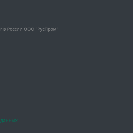
 в России ООО "РусПром"
 данных