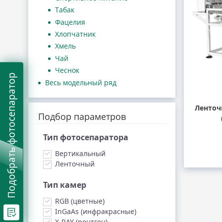
Табак
Фацелия
Хлопчатник
Хмель
Чай
Чеснок
Подобрать фотосепаратор
Весь модельный ряд
Ленточ
Подбор параметров
Тип фотосепаратора
Вертикальный
Ленточный
Тип камер
RGB (цветные)
InGaAs (инфракрасные)
X-RAY (рентген)