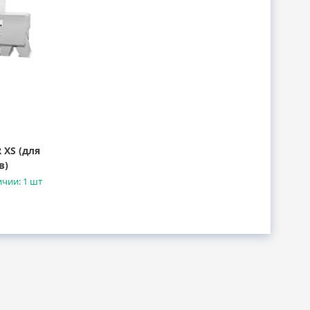
 XS (для
в)
ичии: 1 шт