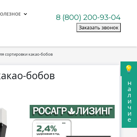
ПОЛЕЗНОЕ
8 (800) 200-93-04
Заказать звонок
ля сортировки какао-бобов
какао-бобов
н
а
л
и
ч
и
е