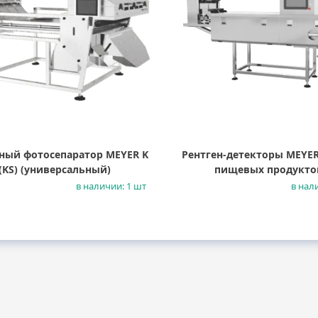
ный фотосепаратор MEYER K
Рентген-детекторы MEYER
(KS) (универсальный)
пищевых продукто
в наличии: 1 шт
в нал