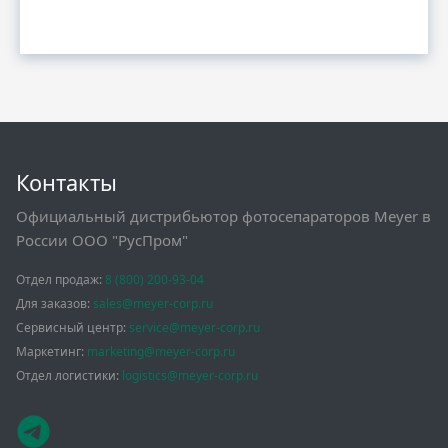
Контакты
Официальный дистрибьютор фотосепараторов Meyer в
России ООО "РусПром"
Отдел продаж:
8 (800) 200-93-04
Для заказов:
sales@meyer-corp.ru
Сервисный центр:
service@meyer-corp.ru
Маркетинг:
marketing@meyer-corp.ru
Отдел логистики:
logistics@meyer-corp.ru