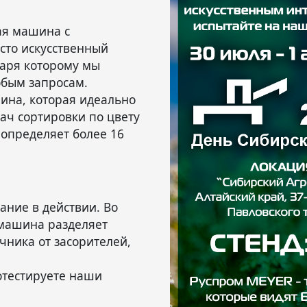
ая машина с
осто искусственный
даря которому мы
юбым запросам.
ина, которая идеально
ач сортировки по цвету
определяет более 16
ание в действии. Во
 машина разделяет
чника от засорителей,
отестируете наши