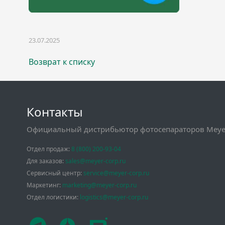
23.07.2025
Возврат к списку
Контакты
Официальный дистрибьютор фотосепараторов Meyer
Отдел продаж:
8 (800) 200-93-04
Для заказов:
sales@meyer-corp.ru
Сервисный центр:
service@meyer-corp.ru
Маркетинг:
marketing@meyer-corp.ru
Отдел логистики:
logistics@meyer-corp.ru