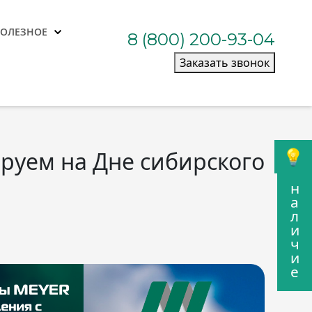
ПОЛЕЗНОЕ
8 (800) 200-93-04
Заказать звонок
ируем на Дне сибирского
н
а
л
и
ч
и
е