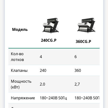
Модель
240CG.P
360CG.P
Кол-во
4
6
лотков
Клапаны
240
360
Мощность
2.0
2,7
(кВт)
Напряжение
180~240В 50Гц
180~240В 50Гц