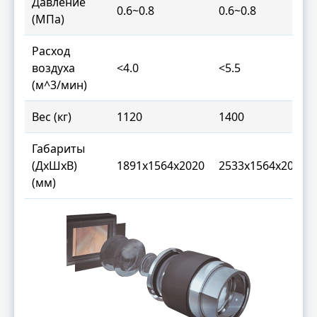
Давление
0.6~0.8
0.6~0.8
(МПа)
Расход
воздуха
<4.0
<5.5
(м^3/мин)
Вес (кг)
1120
1400
Габариты
(ДxШxВ)
1891x1564x2020
2533x1564x2020
(мм)