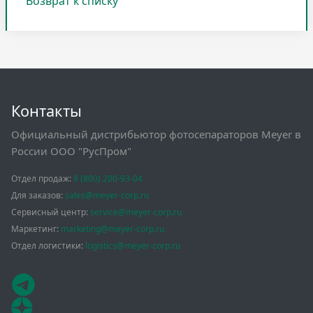
Возврат к списку
Контакты
Официальный дистрибьютор фотосепараторов Meyer в
России ООО "РусПром"
Отдел продаж:
8 (800) 200-93-04
Для заказов:
sales@meyer-corp.ru
Сервисный центр:
service@meyer-corp.ru
Маркетинг:
marketing@meyer-corp.ru
Отдел логистики:
logistics@meyer-corp.ru